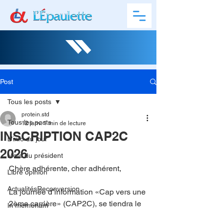
Post
Tous les posts
protein.std
Tous les posts
12 janv.
1 min de lecture
INSCRIPTION CAP2C
L'info du jour
2026
Mots du président
Chère adhérente, cher adhérent,
Libre opinion
ActualitésReconversion
La journée d’information «Cap vers une 
2ème carrière» (CAP2C), se tiendra le
In memoriam