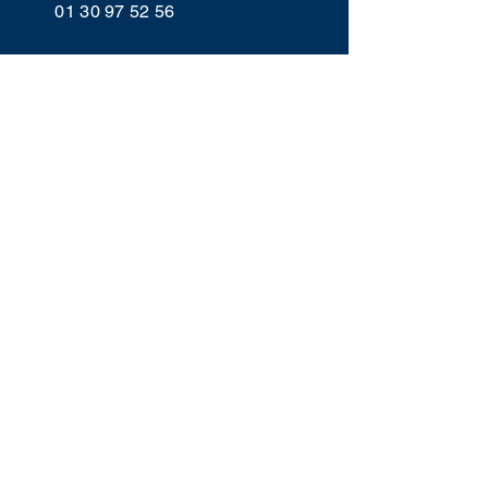
01 30 97 52 56
LAISSEZ-NOUS
VOS COMMENTAIRES
Prénom
Nom de famille
E-mail
Rédigez un message