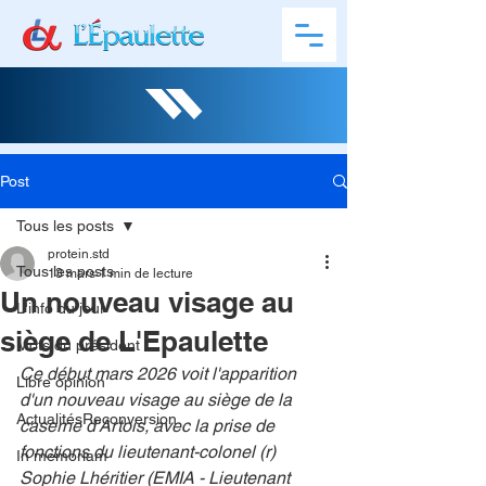
Post
Tous les posts
protein.std
Tous les posts
13 mars
1 min de lecture
Un nouveau visage au
L'info du jour
siège de L'Epaulette
Mots du président
Ce début mars 2026 voit l'apparition 
Libre opinion
d'un nouveau visage au siège de la 
ActualitésReconversion
caserne d'Artois, avec la prise de 
fonctions du lieutenant-colonel (r) 
In memoriam
Sophie Lhéritier (EMIA - Lieutenant 