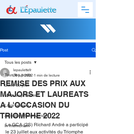
Post
Tous les posts
lepaulettefr
Tous les posts
26 juil. 2022
1 min de lecture
REMISE DES PRIX AUX
L'info du jour
MAJORS ET LAUREATS
Mots du président
A L'OCCASION DU
Libre opinion
TRIOMPHE 2022
ActualitésReconversion
Le GCA (2S) Richard André a participé 
In memoriam
le 23 juillet aux activités du Triomphe 