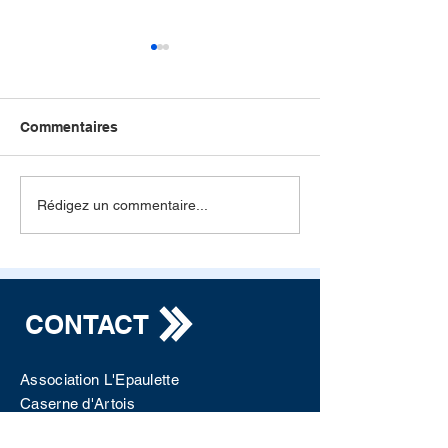
Commentaires
Décès du colonel Guilhe
In memoriam li
Rédigez un commentaire...
colonel Franço
Devouge
CONTACT
Association L'Epaulette
Caserne d'Artois
9 rue Edouard Lefebvre