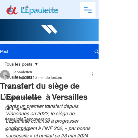
Post
Tous les posts
lepaulettefr
Tous les posts
23 mai 2024
2 min de lecture
Transfert du siège de
L'info du jour
L’Epaulette à Versailles
Mots du président
Après un premier transfert depuis 
Libre opinion
Vincennes en 2022, le siège de 
ActualitésReconversion
L’Epaulette continue à progresser 
conformément à l’INF 202, « par bonds 
In memoriam
successifs » et quittait ce 23 mai 2024 