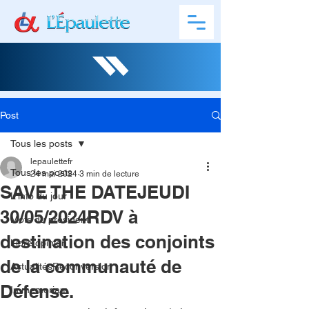
Post
Tous les posts
lepaulettefr
Tous les posts
24 mai 2024
3 min de lecture
SAVE THE DATEJEUDI
L'info du jour
30/05/2024RDV à
Mots du président
destination des conjoints
Libre opinion
de la communauté de
ActualitésReconversion
Défense.
In memoriam