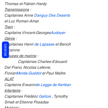
Thomas et Fabien Hardy
Transmissions
 :
Capitaines Anne 
Danguy Des Deserts
et Luc Roman-Amat
Train
 :
Capitaine Vincent-Georges
Audoyer
Génie
 :
Capitaines Henri 
de Lapasse
 et Benoît 
REVIEWS
Vicainne
Troupes de marine
 :
              Capitaines Charles-Edouard 
Del Piano, Nicolas Lefevre, 
Florian
Morda-Guédot
 et Paul Maître
ALAT
Capitaine Erwann
de Legge de Kerléan
Infanterie
 :
Capitaines Frédéric 
Gallois
 , Tymothy 
Smati et Etienne Posadas
Matériel :