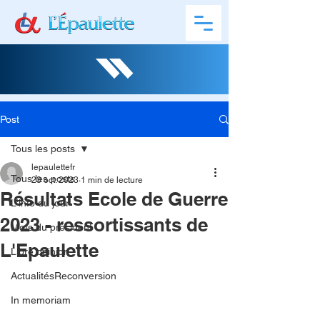
Post
Tous les posts
lepaulettefr
Tous les posts
23 oct. 2023
1 min de lecture
Résultats Ecole de Guerre
L'info du jour
2023 - ressortissants de
Mots du président
L'Epaulette
Libre opinion
ActualitésReconversion
In memoriam