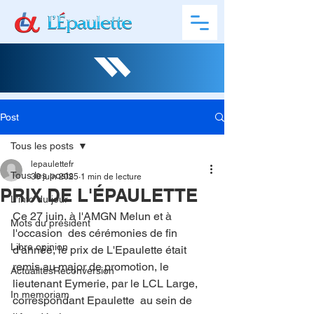
Post
Tous les posts
lepaulettefr
Tous les posts
30 juin 2025
1 min de lecture
PRIX DE L'ÉPAULETTE
L'info du jour
Ce 27 juin, à l'AMGN Melun et à 
Mots du président
l'occasion  des cérémonies de fin 
Libre opinion
d'année, le prix de L'Epaulette était 
remis au major de promotion, le 
ActualitésReconversion
lieutenant Eymerie, par le LCL Large, 
In memoriam
correspondant Epaulette  au sein de 