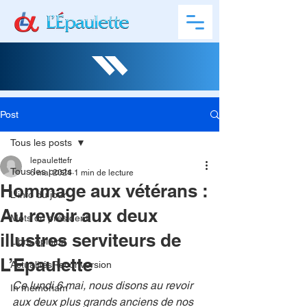
Post
Tous les posts
lepaulettefr
Tous les posts
6 mai 2024
1 min de lecture
Hommage aux vétérans :
L'info du jour
Au revoir aux deux
Mots du président
illustres serviteurs de
Libre opinion
L’Epaulette
ActualitésReconversion
Ce lundi 6 mai, nous disons au revoir 
In memoriam
aux deux plus grands anciens de nos 