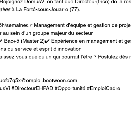
 Rejoignez DomusVi en tant que Directeur(trice) de la ré
alies
 à La Ferté-sous-Jouarre (77).
5h/semaine👉 Management d’équipe et gestion de proje
r au sein d’un groupe majeur du secteur
:✔️ Bac+5 (Master 2)✔️ Expérience en management et ges
ns du service et esprit d’innovation
aissez-vous quelqu’un qui pourrait l’être ? Postulez dès
-xuefo7q5x@emploi.beetween.com
usVi
#DirecteurEHPAD
#Opportunité
#EmploiCadre