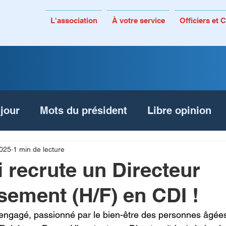
L'association
À votre service
Officiers et
 jour
Mots du président
Libre opinion
In memoriam
2025
1 min de lecture
recrute un Directeur
ssement (H/F) en CDI !
engagé, passionné par le bien-être des personnes âgées