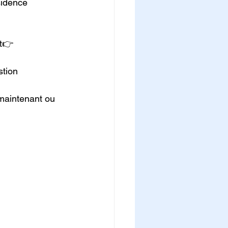
sidence 
t👉 
tion 
 maintenant ou 