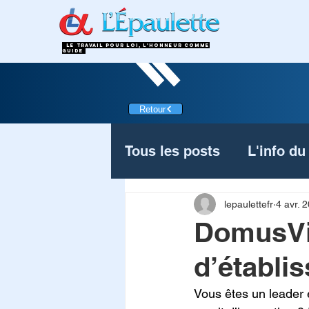
LE TRAVAIL POUR LOI, L'HONNEUR COMME
GUIDe
Retour
Tous les posts
L'info du
ActualitésReconversion
lepaulettefr
4 avr. 
DomusVi 
d’établi
Vous êtes un leader 