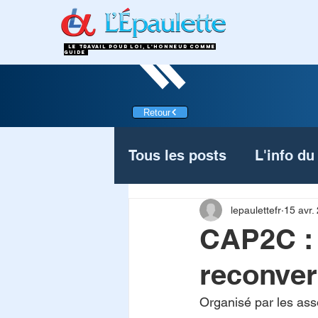
LE TRAVAIL POUR LOI, L'HONNEUR COMME
GUIDe
Retour
Tous les posts
L'info du
ActualitésReconversion
lepaulettefr
15 avr.
CAP2C : 
reconver
Organisé par les asso