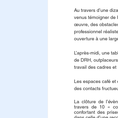
Au travers d’une diza
venus témoigner de l
œuvre, des obstacles
professionnel réalis
ouverture à une large
L’après-midi, une t
de DRH, outplaceurs
travail des cadres et 
Les espaces café et 
des contacts fructue
La clôture de l’évè
travers de 10 « co
confortant des prise
dans celle d’une rec