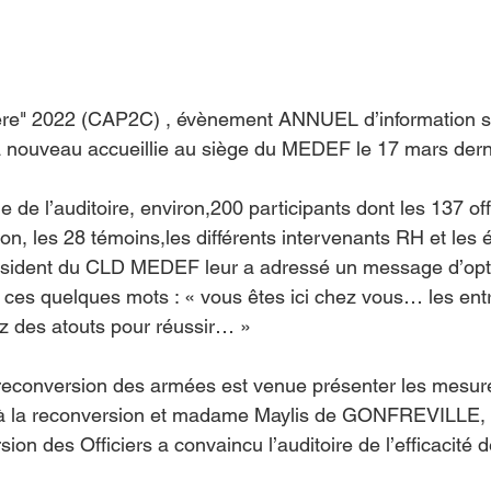
ère" 2022 (CAP2C) , évènement ANNUEL d’information su
à nouveau accueillie au siège du MEDEF le 17 mars derni
e de l’auditoire, environ,200 participants dont les 137 off
on, les 28 témoins,les différents intervenants RH et les 
président du CLD MEDEF leur a adressé un message d’op
ces quelques mots : « vous êtes ici chez vous… les entr
z des atouts pour réussir… »
 reconversion des armées est venue présenter les mesur
 la reconversion et madame Maylis de GONFREVILLE, c
on des Officiers a convaincu l’auditoire de l’efficacité de