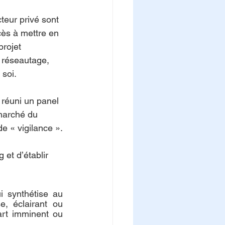
cteur privé sont 
cès à mettre en 
rojet 
 réseautage, 
 soi.
réuni un panel 
marché du 
de « vigilance ».
et d’établir 
 synthétise au 
 éclairant ou 
art imminent ou 