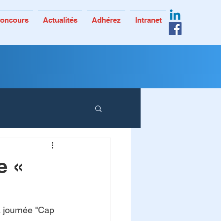
 Concours
Actualités
Adhérez
Intranet
e «
a journée "Cap 