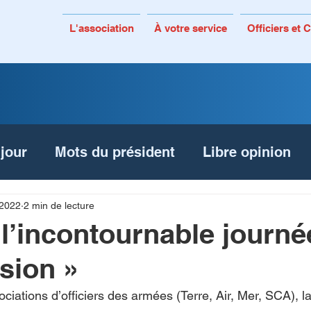
L'association
À votre service
Officiers et
 jour
Mots du président
Libre opinion
In memoriam
 2022
2 min de lecture
l’incontournable journé
sion »
ciations d’officiers des armées (Terre, Air, Mer, SCA), l