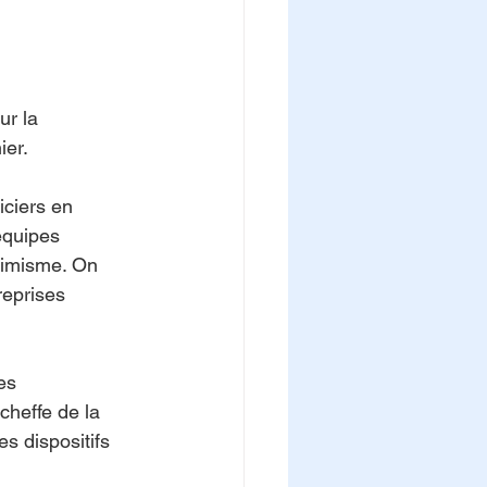
r la 
er. 
iciers en 
équipes 
timisme. On 
eprises 
es 
heffe de la 
s dispositifs 