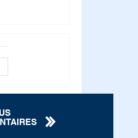
s du lieutenant-colonel
rand Gallet
OUS
NTAIRES