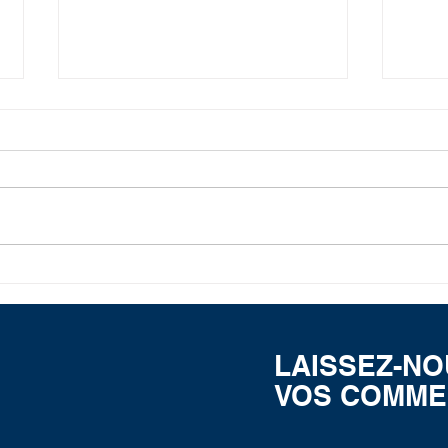
Présentation de L'Epaulette
Décè
à la promotion d'ODS
Bert
Lieutenant Chabal
LAISSEZ-N
VOS COMME