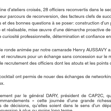
ine d’ateliers croisés, 28 officiers reconvertis dans le se
eur parcours de reconversion, des facteurs clefs de suc
 et des bonnes questions à se poser: construction d’un p
te et réalisable, mise œuvre d’une démarche proactive de
 curiosité professionnelle, détermination et confiance en
able ronde animée par notre camarade Henry AUSSAVY a 
 et recruteurs pour un échange sans concession sur le 
le recrutement des officiers dont les atouts et les points 
cocktail ont permis de nouer des échanges de networking 
ux.
nement par le général DARY, président de CAP2C, qui
mmandements » cette journée d’une grande richesse,
s de décisions, qu’elles soient dans le sens d’un dép
onversion à plus ou moins long terme.