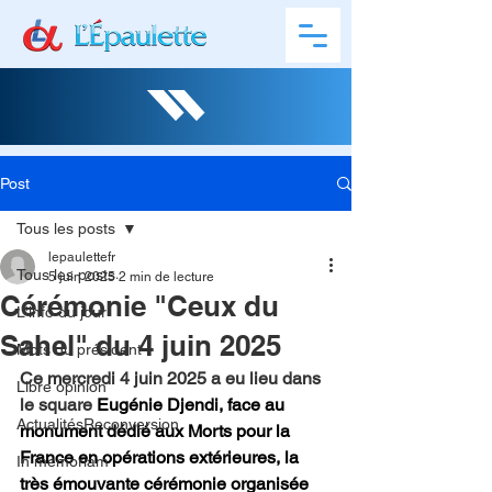
Post
Tous les posts
lepaulettefr
Tous les posts
5 juin 2025
2 min de lecture
Cérémonie "Ceux du
L'info du jour
Sahel" du 4 juin 2025
Mots du président
Ce mercredi 4 juin 2025 a eu lieu dans 
Libre opinion
le square 
Eugénie Djendi, face au 
ActualitésReconversion
monument dédié aux Morts pour la 
France en opérations extérieures, la 
In memoriam
très émouvante cérémonie organisée 