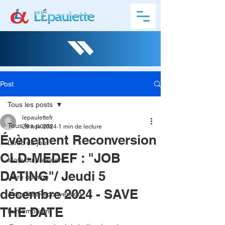
Post
Tous les posts
lepaulettefr
Tous les posts
29 nov. 2024
1 min de lecture
Évènement Reconversion
L'info du jour
CLD-MEDEF : "JOB
Mots du président
DATING"/ Jeudi 5
Libre opinion
décembre 2024 - SAVE
ActualitésReconversion
THE DATE
In memoriam